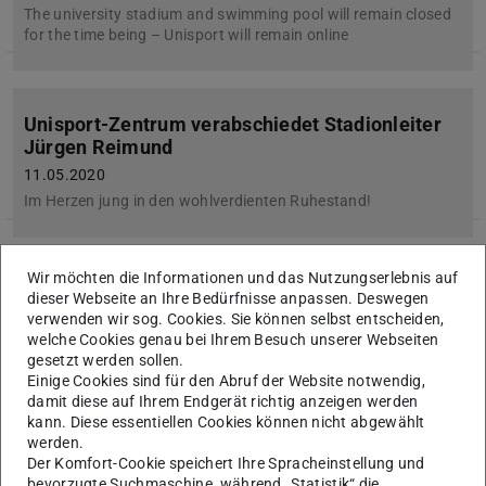
The university stadium and swimming pool will remain closed
for the time being – Unisport will remain online
Unisport-Zentrum verabschiedet Stadionleiter
Jürgen Reimund
11.05.2020
Im Herzen jung in den wohlverdienten Ruhestand!
Wir möchten die Informationen und das Nutzungserlebnis auf
Info zu Exkursionen
dieser Webseite an Ihre Bedürfnisse anpassen. Deswegen
23.04.2020
verwenden wir sog. Cookies. Sie können selbst entscheiden,
welche Cookies genau bei Ihrem Besuch unserer Webseiten
Liebe Teilnehmende, in der Hoffnung, dass wir es gemeinsam
gesetzt werden sollen.
geschafft haben durch unser solidarisches Verhalten die
Einige Cookies sind für den Abruf der Website notwendig,
Kurve zu „flatten“ und es eine Zeit nach Corona geben wird…
damit diese auf Ihrem Endgerät richtig anzeigen werden
kann. Diese essentiellen Cookies können nicht abgewählt
werden.
Der Komfort-Cookie speichert Ihre Spracheinstellung und
Bis auf Weiteres sind keine persönlichen
bevorzugte Suchmaschine, während „Statistik“ die