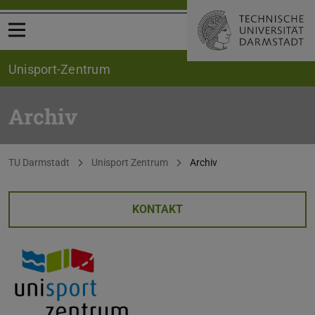
Menü öffnen
Unisport-Zentrum
Archiv
Sie befinden sich hier:
TU Darmstadt
Unisport Zentrum
Archiv
KONTAKT