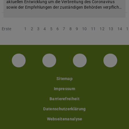
aktuellen Entwicklung um die Verbreitung des Coronavirus
sowie der Empfehlungen der zuständigen Behörden verpflich…
Erste
Vorherige
1
2
3
4
5
6
7
8
9
10
11
12
13
14
1
Facebook Unisport-Zentrum
Instagram Unisport-Zentrum
Youtube TU Darms
Linked 
Sitemap
Impressum
Barrierefreiheit
Datenschutzerklärung
Webseitenanalyse