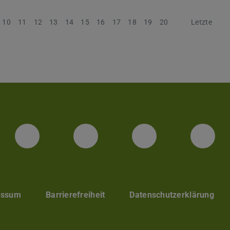
10
11
12
13
14
15
16
17
18
19
20
Nächste
Letzte
Facebook Unisport-Zentrum
Instagram Unisport-Z
Youtube TU 
Link
essum
Barrierefreiheit
Datenschutzerklärung