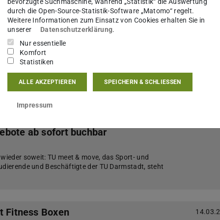
bevorzugte Suchmaschine, während „Statistik“ die Auswertung
durch die Open-Source-Statistik-Software „Matomo“ regelt.
Weitere Informationen zum Einsatz von Cookies erhalten Sie in
unserer
Datenschutzerklärung
.
 die TU-Sporthallen und das
27.05.
Nur essentielle
stadion geschlossen!
Komfort
Statistiken
ALLE AKZEPTIEREN
SPEICHERN & SCHLIESSEN
Impressum
 2024 – Sport- und
07.05.
bote ab sofort buchbar
 wieder soweit: TU meet & move, das Sport- und
udierende und Beschäftigte der TU Darmstadt, steht
t Fitness Boxen
14.03.