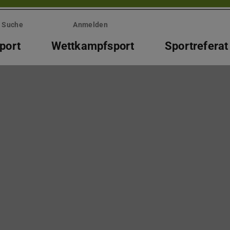
Suche
Anmelden
port
Wettkampfsport
Sportreferat