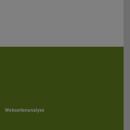
entrum
Darmstadt
ed in
Webseitenanalyse