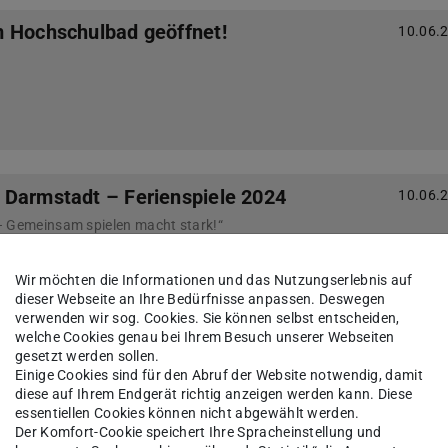
 Hochschulbad geöffnet!
10.06.
Darmstadt – Ferienspiele 2024
10.06.
– Gemeinsam spielen macht stark!“
ietet dieses Jahr vom 05.-09.08.2024 ein
r von Studierenden und Beschäftigten der TU
Wir möchten die Informationen und das Nutzungserlebnis auf
dieser Webseite an Ihre Bedürfnisse anpassen. Deswegen
verwenden wir sog. Cookies. Sie können selbst entscheiden,
welche Cookies genau bei Ihrem Besuch unserer Webseiten
gesetzt werden sollen.
2024 – Ergebnisse sind online
03.06.
Einige Cookies sind für den Abruf der Website notwendig, damit
diese auf Ihrem Endgerät richtig anzeigen werden kann. Diese
essentiellen Cookies können nicht abgewählt werden.
Der Komfort-Cookie speichert Ihre Spracheinstellung und