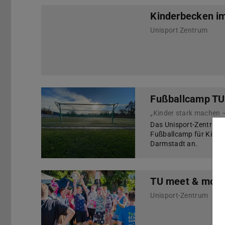
Kinderbecken im
Unisport Zentrum
Fußballcamp TU 
„Kinder stark machen 
Das Unisport-Zentrum b
Fußballcamp für Kinde
Darmstadt an.
TU meet & move 
Unisport-Zentrum