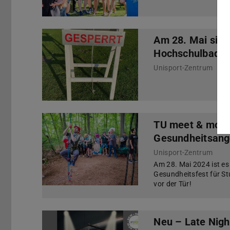
Am 28. Mai sind
Hochschulbad/ -
Unisport-Zentrum
TU meet & move
Gesundheitsange
Unisport-Zentrum
Am 28. Mai 2024 ist es
Gesundheitsfest für St
vor der Tür!
Neu – Late Nigh