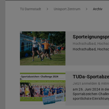
Sie befinden sich hier:
TU Darmstadt
Unisport Zentrum
Archiv
Sporteignungspr
Hochschulbad, Hochsch
Hochschulbad, Hochsch
TUDa-Sportabze
Jetzt anmelden & mit
am 26. Juni 2024 in der
Sportabzeichen-Challen
sportlichste Einrichtu