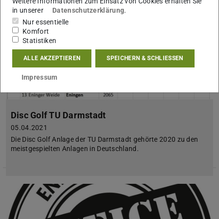
Weitere Informationen zum Einsatz von Cookies erhalten Sie
in unserer
Datenschutzerklärung
.
Nur essentielle
Komfort
Statistiken
ALLE AKZEPTIEREN
SPEICHERN & SCHLIESSEN
Impressum
Disc Golf TU Darmstadt
05.04.2021
Die Disc Golf Anlage der TU Darmstadt gehörte 2020 zu den
meistgespielten Anlagen in Deutschland.