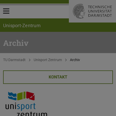
Menü öffnen
Unisport-Zentrum
Archiv
Sie befinden sich hier:
TU Darmstadt
Unisport Zentrum
Archiv
KONTAKT