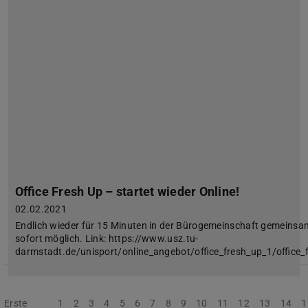
Office Fresh Up – startet wieder Online!
02.02.2021
Endlich wieder für 15 Minuten in der Bürogemeinschaft gemeinsam
sofort möglich. Link: https://www.usz.tu-
darmstadt.de/unisport/online_angebot/office_fresh_up_1/office_f
Erste
Vorherige
1
2
3
4
5
6
7
8
9
10
11
12
13
14
1