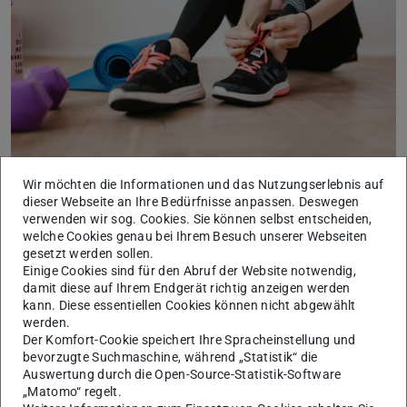
Wir möchten die Informationen und das Nutzungserlebnis auf
#StayActive – gemeinsam mit uns in Corona-
dieser Webseite an Ihre Bedürfnisse anpassen. Deswegen
Zeiten aktiv bleiben!
verwenden wir sog. Cookies. Sie können selbst entscheiden,
welche Cookies genau bei Ihrem Besuch unserer Webseiten
26.04.2021
gesetzt werden sollen.
Von zu Hause aus Bewegung in den Alltag bringen und
Einige Cookies sind für den Abruf der Website notwendig,
sportlich ins neue Semester starten!
damit diese auf Ihrem Endgerät richtig anzeigen werden
Auch wenn aufgrund der aktuellen Corona-Pandemie alle
kann. Diese essentiellen Cookies können nicht abgewählt
Einrichtungen des Unisport-Zentrums geschlossen sind, bieten
werden.
wir Euch weiterhin ein vielfältiges digitales Angebot und sind…
Der Komfort-Cookie speichert Ihre Spracheinstellung und
bevorzugte Suchmaschine, während „Statistik“ die
Auswertung durch die Open-Source-Statistik-Software
„Matomo“ regelt.