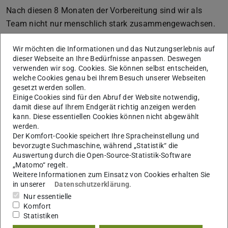
Nach diesen 8 Monaten der Vorbereitung sind wir als
Team nicht nur menschlich stark zusammengewachsen.
Alle Spielerinnen kommen aus Vereinen aus ganz
Wir möchten die Informationen und das Nutzungserlebnis auf
Deutschland zusammen und bringen dadurch auch viele
dieser Webseite an Ihre Bedürfnisse anpassen. Deswegen
unterschiedliche Taktiken und Skills mit. Es macht sehr
verwenden wir sog. Cookies. Sie können selbst entscheiden,
viel Spaß sich über die Zeit gemeinsame Offence
welche Cookies genau bei Ihrem Besuch unserer Webseiten
gesetzt werden sollen.
Setplays, Taktiken und Defence Zonen zu erarbeiten.
Einige Cookies sind für den Abruf der Website notwendig,
Doch auf eine Sache waren wir nicht vorbereitet: eine
damit diese auf Ihrem Endgerät richtig anzeigen werden
kann. Diese essentiellen Cookies können nicht abgewählt
Hitzewelle in Spanien. Während wir in Deutschland im
werden.
Winter bei -2°C trainiert und in Italien bei starkem Regen
Der Komfort-Cookie speichert Ihre Spracheinstellung und
bevorzugte Suchmaschine, während „Statistik“ die
auf einem Feld gespielt haben, was sich immer mehr in
Auswertung durch die Open-Source-Statistik-Software
einen Acker verwandelt hat, mussten wir auf der WM bei
„Matomo“ regelt.
Temperaturen zwischen 35°C und 40°C spielen. Die
Weitere Informationen zum Einsatz von Cookies erhalten Sie
in unserer
Datenschutzerklärung
.
Wetterbedingungen haben uns ziemlich zugesetzt,
Nur essentielle
weshalb leider mehrere Spielerinnen bei vereinzelten
Komfort
Spielen gesundheitlich aussetzen mussten.
Statistiken
Nichtsdestotrotz hatten wir sehr viel Spaß. Mit einigen