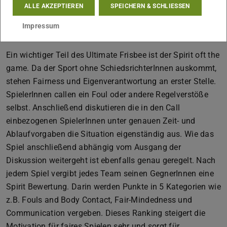
ALLE AKZEPTIEREN
SPEICHERN & SCHLIESSEN
Höhen und Tiefen haben wir in den 9 Spielen über die
Woche hinweg sehr viel gelernt und konnten uns als
Impressum
Individuen stark weiterentwickeln.
Ein wichtiger Teil des Ultimate Frisbee ist der Spirit oft the
game. Da der Sport ohne SchiedsrichterInnen auskommt,
stehen Fairness und Eigenverantwortung an erster Stelle.
SpielerInnen callen ein Foul oder andere Regelverstöße
selbst. Anschließend diskutieren die in den Call
einbezogenen SpielerInnen unter genauen Zeit- und
Ablaufvorgaben die Situation eigenständig aus. Wie das
Spiel anschließend abhängig vom Ausgang der
Diskussion weitergeht ist ebenfalls genau geregelt. Nach
jedem Spiel vergibt jedes Team seinen GegnerInnen eine
Spirit Bewertung. Darin werden Punkte in 5 Kategorien wie
z.B. Fouls and Body Contact, Fair-Mindedness und
Communication vergeben. Dieses Ranking steigert die
Motivation für faires Spielen sehr und sorgt für