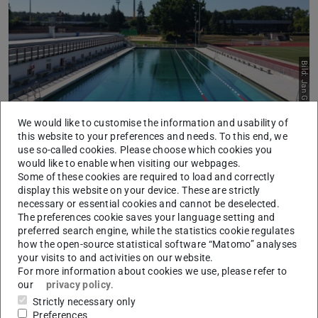
Bild: Jan Geyer
We would like to customise the information and usability of
this website to your preferences and needs. To this end, we
Auf Grund von internen Veranstaltungen ist die Nutzung
use so-called cookies. Please choose which cookies you
des Schwimmbeckens im Hochschulbad am 03.09. sowie
would like to enable when visiting our webpages.
Some of these cookies are required to load and correctly
am 06.09. leider nur eingeschränkt möglich.
display this website on your device. These are strictly
necessary or essential cookies and cannot be deselected.
Am 03.09. stehen in der Zeit von 09.00 – 18.00 Uhr zwei
The preferences cookie saves your language setting and
Schwimmbahnen nicht zur Verfügung.
preferred search engine, while the statistics cookie regulates
how the open-source statistical software “Matomo” analyses
Am 06.09. ist eine Benutzung des Schwimmbeckens erst
your visits to and activities on our website.
ab 10.00 Uhr möglich.
For more information about cookies we use, please refer to
our
privacy policy
.
Wir bitten um Verständnis!
Strictly necessary only
Preferences