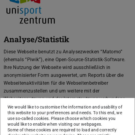
Analyse/Statistik
Diese Webseite benutzt zu Analysezwecken “Matomo”
(ehemals “Piwik”), eine Open-Source-Statistik-Software.
Ihre Nutzung der Webseite wird ausschließlich in
anonymisierter Form ausgewertet, um Reports über die
Webseitenaktivitäten für die Webseitenbetreiber
zusammenzustellen und um weitere mit der
Webseitennutzung und der Internetnutzung verbundene
Dienstleistungen zu erbringen sowie das Webangebot zu
We would like to customise the information and usability of
this website to your preferences and needs. To this end, we
verbessern.
use so-called cookies. Please choose which cookies you
Die von Matomo erfassten Daten werden auf Servern der
would like to enable when visiting our webpages.
Some of these cookies are required to load and correctly
TU Darmstadt gespeichert und unter keinen Umständen