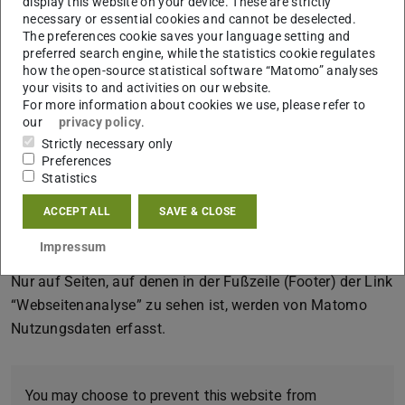
display this website on your device. These are strictly
an Dritte weitergegeben. Die IP-Adresse wird sofort nach
necessary or essential cookies and cannot be deselected.
The preferences cookie saves your language setting and
der Verarbeitung und vor der Speicherung anonymisiert,
preferred search engine, while the statistics cookie regulates
die letzten beiden Tupel der IP-Adresse werden nicht
how the open-source statistical software “Matomo” analyses
gespeichert. Matomo verwendet zur Analyse der
your visits to and activities on our website.
For more information about cookies we use, please refer to
Benutzung der Webseiten sog. “Cookies”, Textdateien, die
our
privacy policy
.
auf Ihrem Computer gespeichert werden. Durch
Strictly necessary only
entsprechende Einstellungen in der Browser-Software
Preferences
Statistics
lässt sich die Speicherung von Cookies unterbinden.
Sofern Ihr Browser die “Do-Not-Track”-Technik unterstützt
ACCEPT ALL
SAVE & CLOSE
und Sie diese aktiviert haben, wird ihr Besuch
Impressum
automatisch ignoriert.
Nur auf Seiten, auf denen in der Fußzeile (Footer) der Link
“Webseitenanalyse” zu sehen ist, werden von Matomo
Nutzungsdaten erfasst.