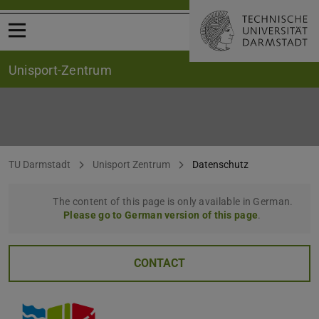
Open menu
Unisport-Zentrum
Datenschutz
You are here:
TU Darmstadt
Unisport Zentrum
Datenschutz
The content of this page is only available in German.
Please go to German version of this page
.
CONTACT