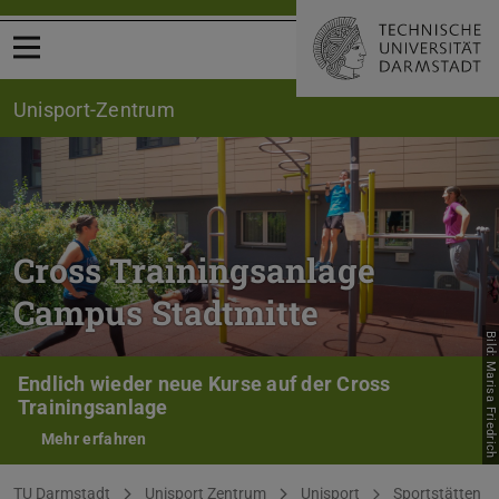
Menü öffnen
Unisport-Zentrum
Cross Trainingsanlage
Campus Stadtmitte
Bild: Marisa Friedrich
Endlich wieder neue Kurse auf der Cross
Trainingsanlage
Mehr erfahren
Sie befinden sich hier:
TU Darmstadt
Unisport Zentrum
Unisport
Sportstätten