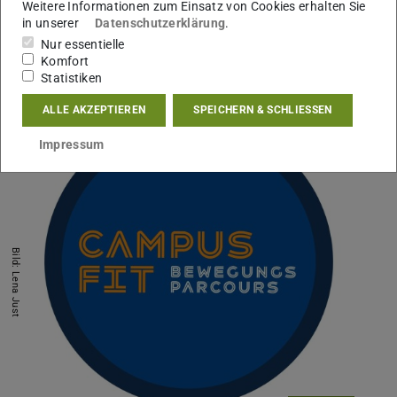
Bei schlechtem Wetter habt ihr die Möglichkeit im
Weitere Informationen zum Einsatz von Cookies erhalten Sie
in unserer
Datenschutzerklärung
.
Innenraum (Unigym) zu trainieren.
Nur essentielle
Hier geht's zur Buchung
Komfort
Statistiken
ALLE AKZEPTIEREN
SPEICHERN & SCHLIESSEN
Impressum
Bild: Lena Just