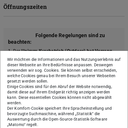
Öffnungszeiten
Folgende Regelungen sind zu
beachten:
1. Der
Unigym Kursbetrieb (Outdoor) hat Vorrang
vor dem Freien Training
! Während des Kursbetriebs
Wir möchten die Informationen und das Nutzungserlebnis auf
dieser Webseite an Ihre Bedürfnisse anpassen. Deswegen
kann kein Freies Training stattfinden.
verwenden wir sog. Cookies. Sie können selbst entscheiden,
2.
Öffnungszeiten:
06.00 – 22.00 Uhr
welche Cookies genau bei Ihrem Besuch unserer Webseiten
gesetzt werden sollen.
Einige Cookies sind für den Abruf der Website notwendig,
damit diese auf Ihrem Endgerät richtig anzeigen werden
kann. Diese essentiellen Cookies können nicht abgewählt
werden.
NEU: Cross Training mit
Der Komfort-Cookie speichert Ihre Spracheinstellung und
Maximilian
bevorzugte Suchmaschine, während „Statistik“ die
Auswertung durch die Open-Source-Statistik-Software
Donnerstag: 19:00-20:15 Uhr
„Matomo“ regelt.