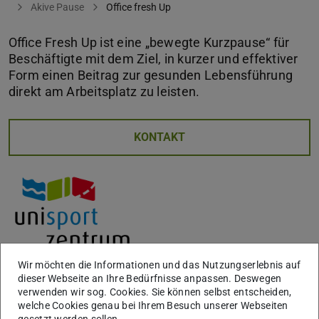
Akive Pause
Office fresh Up
Office Fresh Up ist eine „bewegte Kurzpause“ für
Beschäftigte mit dem Ziel, in kurzer und effektiver
Form einen Beitrag zur gesunden Lebensführung
direkt am Arbeitsplatz zu leisten.
KONTAKT
Wir möchten die Informationen und das Nutzungserlebnis auf
dieser Webseite an Ihre Bedürfnisse anpassen. Deswegen
Die bewegte Kurzpause für Beschäftigte!
verwenden wir sog. Cookies. Sie können selbst entscheiden,
welche Cookies genau bei Ihrem Besuch unserer Webseiten
gesetzt werden sollen.