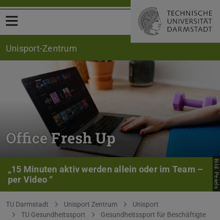
Menü öffnen
Unisport-Zentrum
Office Fresh Up
Bild: Pexels
„15 Minuten aktiv werden allein oder im Team –
per Video “
Sie befinden sich hier:
TU Darmstadt
Unisport Zentrum
Unisport
TU Gesundheitssport
Gesundheitssport für Beschäftigte