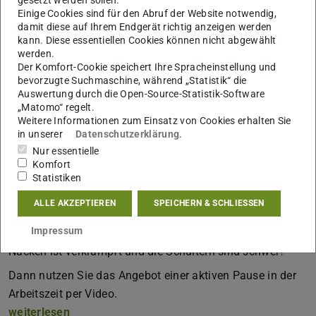
Einige Cookies sind für den Abruf der Website notwendig,
damit diese auf Ihrem Endgerät richtig anzeigen werden
kann. Diese essentiellen Cookies können nicht abgewählt
werden.
Der Komfort-Cookie speichert Ihre Spracheinstellung und
bevorzugte Suchmaschine, während „Statistik“ die
Auswertung durch die Open-Source-Statistik-Software
„Matomo“ regelt.
Weitere Informationen zum Einsatz von Cookies erhalten Sie
in unserer
Datenschutzerklärung
.
Nur essentielle
Komfort
Statistiken
ALLE AKZEPTIEREN
SPEICHERN & SCHLIESSEN
Impressum
Sie fühlen sich am Tag abgeschlagen und ideenlos? Der
Nacken ist verkrampft und die Schultern sind schwer?
Dann nutzen Sie das Angebot einer aktiven Pause in der
Arbeitszeit per Video.
weiterlesen