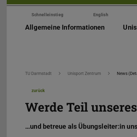
Menü
überspringen
Schnelleinstieg
English
Allgemeine Informationen
Unis
Sie befinden sich hier:
TU Darmstadt
Unisport Zentrum
News (Deta
zurück
Werde Teil unsere
…und betreue als Übungsleiter:in uns