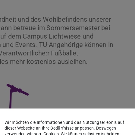
ndheit und des Wohlbefindens unserer
ann betreue im Sommersemester bei
 auf dem Campus Lichtwiese und
n und Events. TU-Angehörige können in
 Verantwortliche:r Fußbälle,
les mehr kostenlos ausleihen.
Wir möchten die Informationen und das Nutzungserlebnis auf
dieser Webseite an Ihre Bedürfnisse anpassen. Deswegen
verwenden wir sog. Cookies. Sie können selbst entscheiden,