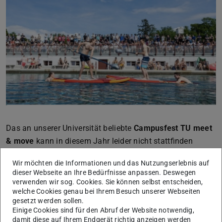
Das an unserer Universität beliebte
Campusfest TU meet
& move
kann in diesem Jahr leider nicht stattfinden
Grund hierfür sind die angespannten finanziellen
Wir möchten die Informationen und das Nutzungserlebnis auf
Rahmenbedingungen im Zusammenhang mit dem
dieser Webseite an Ihre Bedürfnisse anpassen. Deswegen
verwenden wir sog. Cookies. Sie können selbst entscheiden,
Hessischen Hochschulpakt. Die derzeit verfügbaren Mittel
welche Cookies genau bei Ihrem Besuch unserer Webseiten
reichen nicht aus, um die Veranstaltung in der gewohnten
gesetzt werden sollen.
Qualität und Größenordnung zu realisieren. Nach
Einige Cookies sind für den Abruf der Website notwendig,
damit diese auf Ihrem Endgerät richtig anzeigen werden