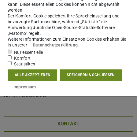
sorgfältiger Prüfung und umfassender Abwägung aller
kann. Diese essentiellen Cookies können nicht abgewählt
relevanten Aspekte wurde daher entschieden, das Fest in
werden.
diesem Jahr auszusetzen.
Der Komfort-Cookie speichert Ihre Spracheinstellung und
bevorzugte Suchmaschine, während „Statistik“ die
Die Entscheidung ist nicht leichtgefallen.
Auswertung durch die Open-Source-Statistik-Software
„Matomo“ regelt.
Wir wissen um die große Bedeutung des Campusfests für
Weitere Informationen zum Einsatz von Cookies erhalten Sie
Begegnung, Bewegung, Austausch und das lebendige
in unserer
Datenschutzerklärung
.
Nur essentielle
Miteinander an unserer Universität und hoffen sehr, TU
Komfort
meet & move im kommenden Jahr wieder gemeinsam mit
Statistiken
Ihnen feiern zu können, sofern es die finanziellen
ALLE AKZEPTIEREN
SPEICHERN & SCHLIESSEN
Rahmenbedingungen zulassen.
Wir danken allen Studierenden und Beschäftigten herzlich
Impressum
für ihr Verständnis.
KONTAKT