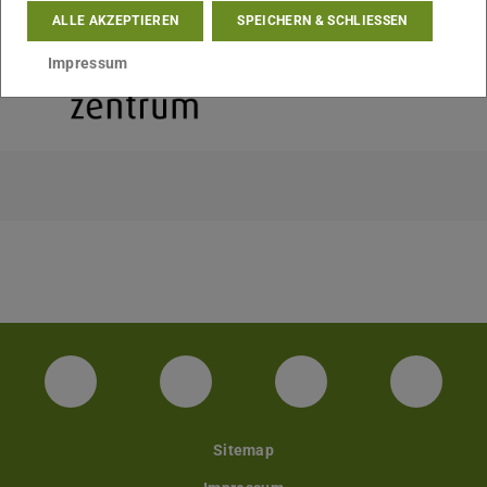
ALLE AKZEPTIEREN
SPEICHERN & SCHLIESSEN
Impressum
Facebook Unisport-Zentrum
Instagram Unisport-Zentrum
Youtube TU Darms
Linked 
Sitemap