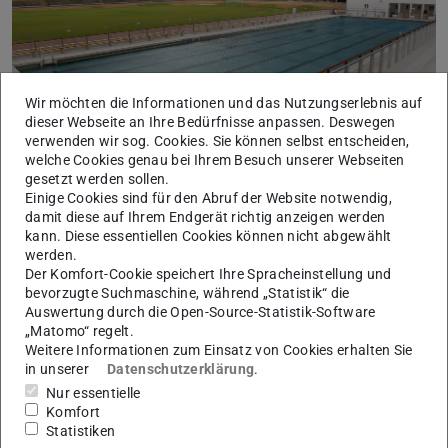
Bild: Arndt Falter
Wir möchten die Informationen und das Nutzungserlebnis auf
dieser Webseite an Ihre Bedürfnisse anpassen. Deswegen
verwenden wir sog. Cookies. Sie können selbst entscheiden,
welche Cookies genau bei Ihrem Besuch unserer Webseiten
gesetzt werden sollen.
Einige Cookies sind für den Abruf der Website notwendig,
Auf Grund einer internen Veranstaltung ist am 17.06.25
damit diese auf Ihrem Endgerät richtig anzeigen werden
kann. Diese essentiellen Cookies können nicht abgewählt
kein Schwimmbetrieb möglich!
werden.
Das Kinderbecken ist nutzbar.
Der Komfort-Cookie speichert Ihre Spracheinstellung und
bevorzugte Suchmaschine, während „Statistik“ die
Wir bitten um Verständnis!
Auswertung durch die Open-Source-Statistik-Software
„Matomo“ regelt.
Weitere Informationen zum Einsatz von Cookies erhalten Sie
in unserer
Datenschutzerklärung
.
Nur essentielle
KONTAKT
Komfort
Statistiken