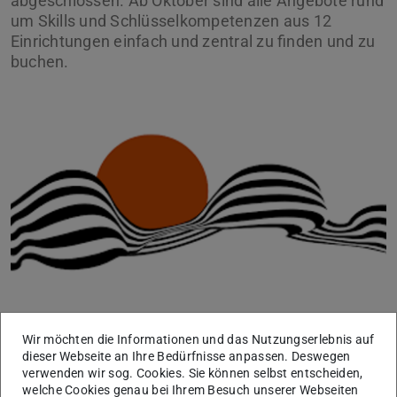
abgeschlossen. Ab Oktober sind alle Angebote rund
um Skills und Schlüsselkompetenzen aus 12
Einrichtungen einfach und zentral zu finden und zu
buchen.
„Hätte ich das bloß schon früher gewusst“ stöhnen
Wir möchten die Informationen und das Nutzungserlebnis auf
Studierende, wenn sie erst kurz vor ihrem Abschluss die
dieser Webseite an Ihre Bedürfnisse anpassen. Deswegen
verwenden wir sog. Cookies. Sie können selbst entscheiden,
zahlreichen Kurse, Workshops und Trainings zu Skills und
welche Cookies genau bei Ihrem Besuch unserer Webseiten