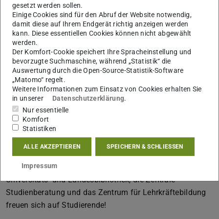
Schlüsselkompetenzen an der TU Darmstadt entdecken.
gesetzt werden sollen.
Das ist nun vorbei: Ab dem Wintersemester 2024/25
Einige Cookies sind für den Abruf der Website notwendig,
damit diese auf Ihrem Endgerät richtig anzeigen werden
können Studierende diese Angebote unter
tu4you.de
an
kann. Diese essentiellen Cookies können nicht abgewählt
einem Ort finden und buchen. Lernen lernen und Zeit
werden.
managen, Recherchieren und Schreiben, Präsentieren und
Der Komfort-Cookie speichert Ihre Spracheinstellung und
bevorzugte Suchmaschine, während „Statistik“ die
Kommunizieren, Gesund studieren, KI nutzen oder
Auswertung durch die Open-Source-Statistik-Software
Nachhaltigkeit berücksichtigen sind nur einige der
„Matomo“ regelt.
Weitere Informationen zum Einsatz von Cookies erhalten Sie
Kursthemen. Hinzu kommt ein Überblick über die vielen
in unserer
Datenschutzerklärung
.
Beratungsangebote speziell für Studierende innerhalb und
Nur essentielle
außerhalb der TU Darmstadt. Die Arbeitsbereiche
Komfort
Schlüsselkompetenzen und E-Learning in der HDA, der
Statistiken
Career Service, HIGHEST, das HRZ, PreCIS, das
ALLE AKZEPTIEREN
SPEICHERN & SCHLIESSEN
SchreibCenter am Sprachenzentrum, das Studienkolleg,
Impressum
das Studentische Gesundheitsmanagement, die
Universitäts- und Landesbibliothek, die Zentrale
Studienberatung und das Zentrum für Lehrkräftebildung
freuen sich auf Studierende!