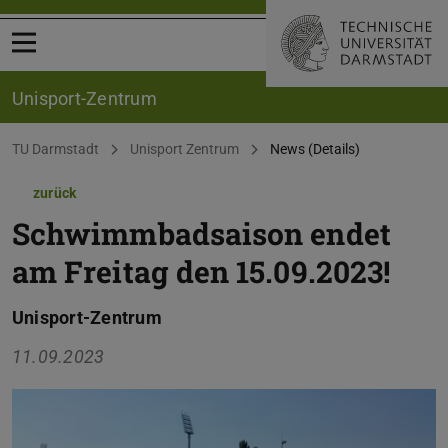
Menü öffnen
Unisport-Zentrum
Sie befinden sich hier:
TU Darmstadt
Unisport Zentrum
News (Details)
zurück
Schwimmbadsaison endet
am Freitag den 15.09.2023!
Unisport-Zentrum
11.09.2023