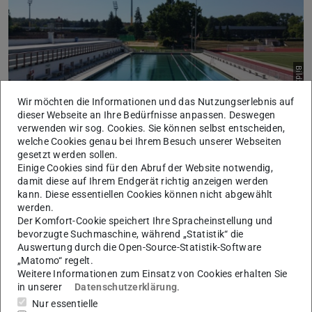
Bild: Jan Geyer
Wir möchten die Informationen und das Nutzungserlebnis auf
dieser Webseite an Ihre Bedürfnisse anpassen. Deswegen
verwenden wir sog. Cookies. Sie können selbst entscheiden,
welche Cookies genau bei Ihrem Besuch unserer Webseiten
Liebe Badegäste,
gesetzt werden sollen.
Einige Cookies sind für den Abruf der Website notwendig,
wir möchten noch einmal darauf hinweisen, dass die
damit diese auf Ihrem Endgerät richtig anzeigen werden
diesjährige Badesaison im Hochschulbad am Freitag den
kann. Diese essentiellen Cookies können nicht abgewählt
15.09.2023 endet.
werden.
Der Komfort-Cookie speichert Ihre Spracheinstellung und
Wir hoffen darauf Sie auch im nächsten Jahr wieder
bevorzugte Suchmaschine, während „Statistik“ die
Auswertung durch die Open-Source-Statistik-Software
begrüßen zu dürfen!
„Matomo“ regelt.
Das Team des Unisport-Zentrum
Weitere Informationen zum Einsatz von Cookies erhalten Sie
in unserer
Datenschutzerklärung
.
Nur essentielle