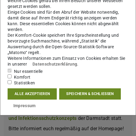
welche Cookies genau bei Ihrem Besuch unserer Webseiten
gesetzt werden sollen.
Freut euch auf ein vielseitiges Sportangebot mit neuen
Einige Cookies sind für den Abruf der Website notwendig,
und „alt-bekannten“ Kursen.
damit diese auf Ihrem Endgerät richtig anzeigen werden
kann. Diese essentiellen Cookies können nicht abgewählt
Da die TU Darmstadt im SoSe 2022 Veranstaltungen
werden.
wieder in Präsenz anbietet, finden
alle Kurse wieder in
Der Komfort-Cookie speichert Ihre Spracheinstellung und
bevorzugte Suchmaschine, während „Statistik“ die
Präsenz
statt. Auch
Gäste
dürfen wieder an unseren
Auswertung durch die Open-Source-Statistik-Software
Angeboten teilnehmen. Bitte habt jedoch Verständnis,
„Matomo“ regelt.
dass die Platzkapazitäten coronabedingt reduziert sind.
Weitere Informationen zum Einsatz von Cookies erhalten Sie
in unserer
Datenschutzerklärung
.
Wir freuen uns auf ein Präsenzsemester mit euch!!
Nur essentielle
Euer Team vom Unisport-Zentrum
Komfort
Statistiken
ALLE AKZEPTIEREN
SPEICHERN & SCHLIESSEN
Alle Angebote finden unter Beachtung
Impressum
der jeweils gültigen Fassung des
Corona Hygiene-
und Infektionsschutzkonzepts
der Darmstadt statt.
Bitte informiert euch regelmäßig auf der Homepage!