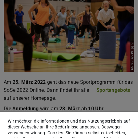
Bild: Arndt Falter
Am
25. März 2022
geht das neue Sportprogramm für das
SoSe 2022 Online. Dann findet ihr alle
Sportangebote
auf unserer Homepage.
Die
Anmeldung
wird am
28. März ab 10 Uhr
freigeschaltet.
Wir möchten die Informationen und das Nutzungserlebnis auf
Alle Termine für das kommende Semester findet ihr wie
dieser Webseite an Ihre Bedürfnisse anpassen. Deswegen
verwenden wir sog. Cookies. Sie können selbst entscheiden,
immer auf unserer Homepage unter
Semestertermine!