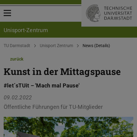
Menü öffnen
Unisport-Zentrum
Sie befinden sich hier:
TU Darmstadt
Unisport Zentrum
News (Details)
zurück
Kunst in der Mittagspause
#let´sTUit – 'Mach mal Pause'
09.02.2022
Öffentliche Führungen für TU-Mitglieder