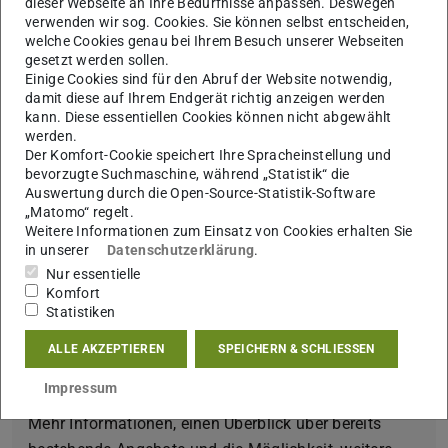
dieser Webseite an Ihre Bedürfnisse anpassen. Deswegen
verwenden wir sog. Cookies. Sie können selbst entscheiden,
Julia Reichelt, Leiterin des Kunstforums der TU Darmstadt
welche Cookies genau bei Ihrem Besuch unserer Webseiten
und Kuratorin der Ausstellung lädt Sie zu einer Führung
gesetzt werden sollen.
im öffentlichen Raum ein.
Einige Cookies sind für den Abruf der Website notwendig,
damit diese auf Ihrem Endgerät richtig anzeigen werden
Termine: 17.02.2022 und 23.02.2022, Beginn: jeweils
kann. Diese essentiellen Cookies können nicht abgewählt
12.30 Uhr
werden.
Der Komfort-Cookie speichert Ihre Spracheinstellung und
Mehr Informationen und die Möglichkeit zur Buchung
bevorzugte Suchmaschine, während „Statistik“ die
Auswertung durch die Open-Source-Statistik-Software
finden Sie unter:
Hilde Roth
„Matomo“ regelt.
Weitere Informationen zum Einsatz von Cookies erhalten Sie
in unserer
Datenschutzerklärung
.
Nur essentielle
#let´sTUit - Mach mal Pause
Komfort
Unter diesem Motto unterstützt die TU Darmstadt
Statistiken
eine bessere Pausenkultur an unserer Hochschule
ALLE AKZEPTIEREN
SPEICHERN & SCHLIESSEN
und animiert mit verschiedenen (Mitmach)Angeboten
ihre Mitglieder zu regelmäßigen Auszeiten.
Impressum
Mehr Informationen, einen Überblick über bereits